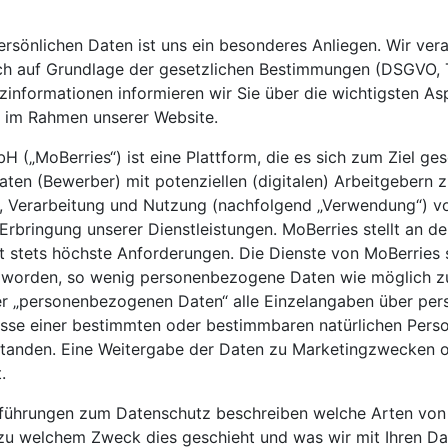
ersönlichen Daten ist uns ein besonderes Anliegen. Wir vera
ich auf Grundlage der gesetzlichen Bestimmungen (DSGVO, 
informationen informieren wir Sie über die wichtigsten As
 im Rahmen unserer Website.
 („MoBerries“) ist eine Plattform, die es sich zum Ziel ges
aten (Bewerber) mit potenziellen (digitalen) Arbeitgebern 
, Verarbeitung und Nutzung (nachfolgend „Verwendung“) v
 Erbringung unserer Dienstleistungen. MoBerries stellt an 
t stets höchste Anforderungen. Die Dienste von MoBerries 
t worden, so wenig personenbezogene Daten wie möglich z
r „personenbezogenen Daten“ alle Einzelangaben über per
nisse einer bestimmten oder bestimmbaren natürlichen Perso
rstanden. Eine Weitergabe der Daten zu Marketingzwecken o
.
führungen zum Datenschutz beschreiben welche Arten von
zu welchem Zweck dies geschieht und was wir mit Ihren D