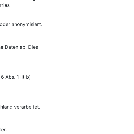
ries
 oder anonymisiert.
he Daten ab. Dies
 Abs. 1 lit b)
hland verarbeitet.
ten